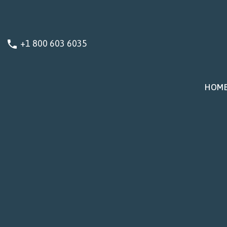
+1 800 603 6035
phone
HOM