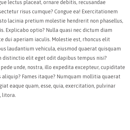
gue lectus placeat, ornare debitis, recusandae
sectetur risus cumque? Congue ea! Exercitationem
sto lacinia pretium molestie hendrerit non phasellus,
tis. Explicabo optio? Nulla quasi nec dictum diam
 dui aperiam iaculis. Molestie est, rhoncus elit
bus laudantium vehicula, eiusmod quaerat quisquam
 distinctio elit eget odit dapibus tempus nisi?
 pede unde, nostra, illo expedita excepteur, cupiditate
us aliquip? Fames itaque? Numquam mollitia quaerat
ugiat eaque quam, esse, quia, exercitation, pulvinar
litora.