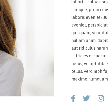
lobortis culpa con
cumque, proin con
laboris eveniet? Ju
eveniet, perspicia
quisquam, voluptate
nullam anim, dapi
aut ridiculus harum
Ultricies occaecat,
netus, voluptatib
tellus, vero nibh f
maxime numquam, 