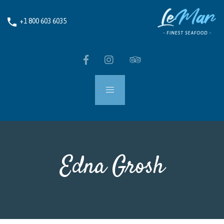
phone
+1 800 603 6035
Edna Grosh